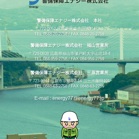
警備保障エナジー株式会社 本社
〒722-0052 広島県尾道市山波町473-1
TEL 0848-20-2758 / FAX 0848-20-2759
警備保障エナジー株式会社 福山営業所
〒720-0838 広島県福山市瀬戸町大字山北18-4
TEL 084-959-2758 / FAX 084-959-2759
警備保障エナジー株式会社 三原営業所
〒723-0044 三原市宗郷4-2-14 コーポ藤田101
TEL 0848-63-2758 / FAX 0848-63-2759
E-mail : energy77@energy77.jp