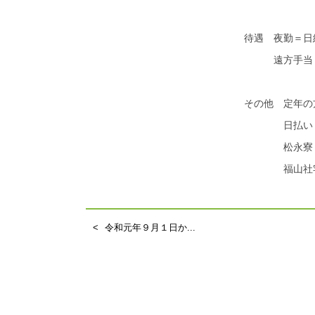
待遇 夜勤＝日
遠方手当・
その他 定年の
日払い・
松永寮 
福山社宅 
令和元年９月１日か...