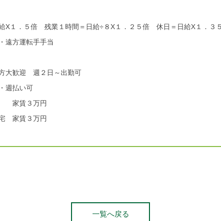
給X１．５倍 残業１時間＝日給÷８X１．２５倍 休日＝日給X１．３
遠方運転手手当
方大歓迎 週２日～出勤可
週払い可
家賃３万円
家賃３万円
一覧へ戻る