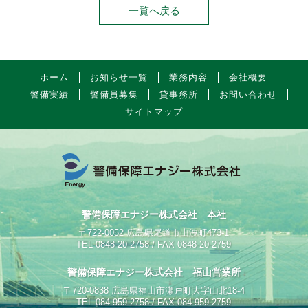
一覧へ戻る
ホーム
お知らせ一覧
業務内容
会社概要
警備実績
警備員募集
貸事務所
お問い合わせ
サイトマップ
警備保障エナジー株式会社 本社
〒722-0052 広島県尾道市山波町473-1
TEL 0848-20-2758 / FAX 0848-20-2759
警備保障エナジー株式会社 福山営業所
〒720-0838 広島県福山市瀬戸町大字山北18-4
TEL 084-959-2758 / FAX 084-959-2759