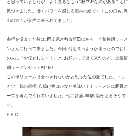
と思っていましたが、よく見るともう1枚立派な絵があることに
気づきました。凄くパワーを感じる龍神の絵です！この日も､沢
山の方々が参拝に来られてました。
参拝を済ませた後は､岡山県倉敷市新田にある 全勝横綱ラーメ
ンさんに行って来ました。今回､何を食べようか迷ったのでお店
の人に『お任せします！』と､お願いして出て来たのが、全勝横
綱ラーメンセット¥1480
このボリュームは食べきれないかと思った位の量でした。トン
カツ、鶏の唐揚げ､揚げ物はかなり美味い！！ラーメンは豚骨ス
ープを選んでくれていました。他に醤油､味噌､塩があるそうで
す。
E.R.C