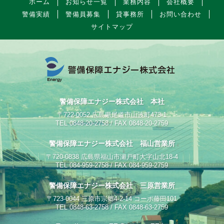
ホーム
お知らせ一覧
業務内容
会社概要
警備実績
警備員募集
貸事務所
お問い合わせ
サイトマップ
警備保障エナジー株式会社 本社
〒722-0052 広島県尾道市山波町473-1
TEL 0848-20-2758 / FAX 0848-20-2759
警備保障エナジー株式会社 福山営業所
〒720-0838 広島県福山市瀬戸町大字山北18-4
TEL 084-959-2758 / FAX 084-959-2759
警備保障エナジー株式会社 三原営業所
〒723-0044 三原市宗郷4-2-14 コーポ藤田101
TEL 0848-63-2758 / FAX 0848-63-2759