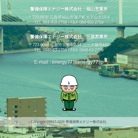
警備保障エナジー株式会社 福山営業所
〒720-0838 広島県福山市瀬戸町大字山北18-4
TEL 084-959-2758 / FAX 084-959-2759
警備保障エナジー株式会社 三原営業所
〒723-0044 三原市宗郷4-2-14 コーポ藤田101
TEL 0848-63-2758 / FAX 0848-63-2759
E-mail : energy77@energy77.jp
Copyright ©2017-
2026 警備保障エナジー株式会社.