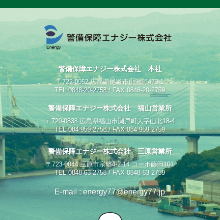
警備保障エナジー株式会社 本社
〒722-0052 広島県尾道市山波町473-1
TEL 0848-20-2758 / FAX 0848-20-2759
警備保障エナジー株式会社 福山営業所
〒720-0838 広島県福山市瀬戸町大字山北18-4
TEL 084-959-2758 / FAX 084-959-2759
警備保障エナジー株式会社 三原営業所
〒723-0044 三原市宗郷4-2-14 コーポ藤田101
TEL 0848-63-2758 / FAX 0848-63-2759
E-mail : energy77@energy77.jp